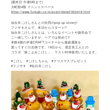
(最終日 午後5時まで)
大町館4階 イベントスペース
https://www.fujisaki.co.jp/event/detail/002418.html
仙台弁こけしさんとの合同のpop up storeが
フジサキさんで、本日からスタート!!
仙台弁こけしさんとは、いろんなイベントや販売会で
ご一緒していますが、ペアでは初めて!!
本館4階の伊達CRAFTコーナーから連絡通路を
渡ってすぐの左側です。19日から、星定良工人との
60
コラボ「旅こよみこけし」、ラスト
本販売いたします。
#こけし #こけしちゃん #クリスマスプレゼント
#
#
フジサキ
仙台弁こけし