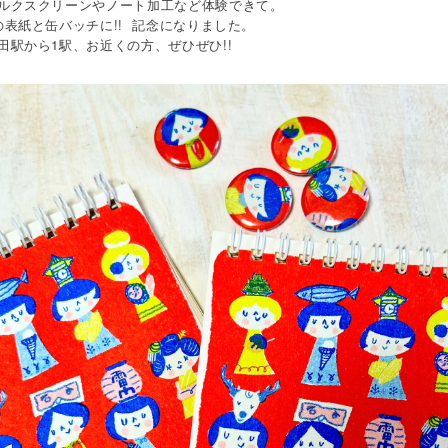
ルクスクリーンやノート加工など体験できて。
の表紙と缶バッチに!! 記念になりました。
1
!!
田駅から
駅、お近くの方、ぜひぜひ