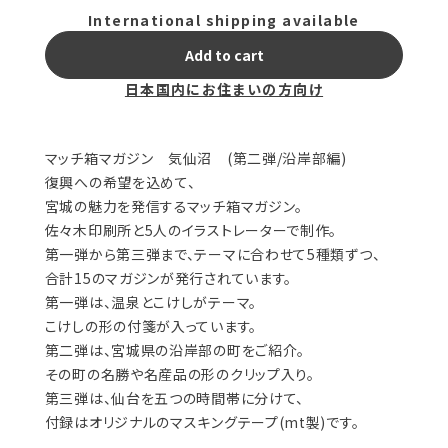
International shipping available
Add to cart
日本国内にお住まいの方向け
マッチ箱マガジン 気仙沼 (第二弾/沿岸部編)
復興への希望を込めて、
宮城の魅力を発信するマッチ箱マガジン。
佐々木印刷所と5人のイラストレーターで制作。
第一弾から第三弾まで、テーマに合わせて5種類ずつ、
合計15のマガジンが発行されています。
第一弾は、温泉とこけしがテーマ。
こけしの形の付箋が入っています。
第二弾は、宮城県の沿岸部の町をご紹介。
その町の名勝や名産品の形のクリップ入り。
第三弾は、仙台を五つの時間帯に分けて、
付録はオリジナルのマスキングテープ(mt製)です。