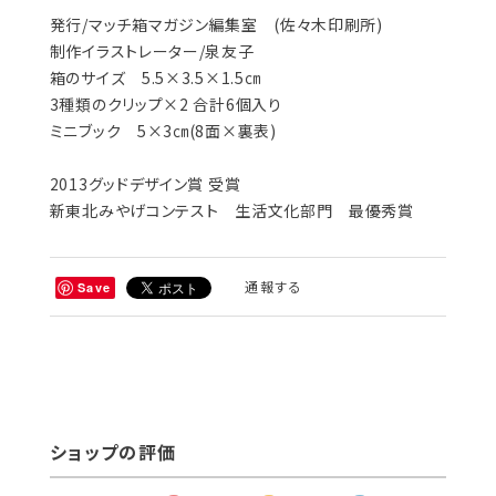
発行/マッチ箱マガジン編集室 (佐々木印刷所)
制作イラストレーター/泉友子
箱のサイズ 5.5×3.5×1.5㎝
3種類のクリップ×2 合計6個入り
ミニブック 5×3㎝(8面×裏表)
2013グッドデザイン賞 受賞
新東北みやげコンテスト 生活文化部門 最優秀賞
通報する
Save
ショップの評価