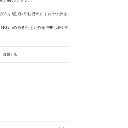
版印刷（リソグラフ）
ンダムな版ズレや独特のかすれやムラあ
な味わいのある仕上がりをお楽しみくだ
通報する