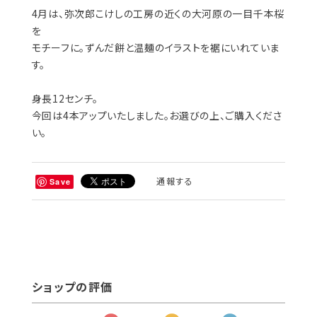
4月は、弥次郎こけしの工房の近くの大河原の一目千本桜
を
モチーフに。ずんだ餅と温麺のイラストを裾にいれていま
す。
身長12センチ。
今回は4本アップいたしました。お選びの上、ご購入くださ
い。
通報する
Save
ショップの評価
すべて
42
0
1